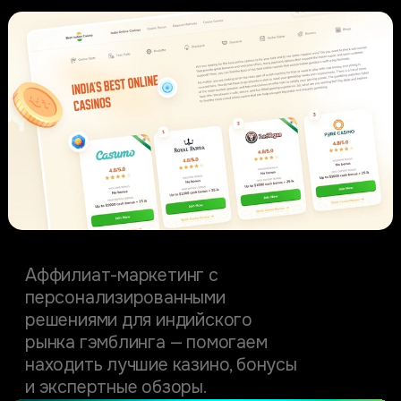
BestIndianCasino
Аффилиат-маркетинг с
персонализированными
решениями для индийского
рынка гэмблинга — помогаем
находить лучшие казино, бонусы
и экспертные обзоры.