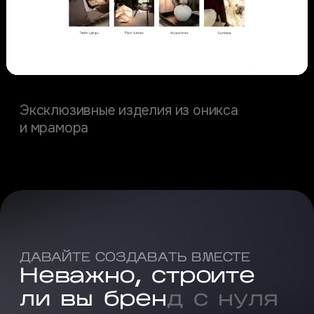
OnyxArt
Эксклюзивные изделия из оникса
и мрамора
ДАВАЙТЕ СОЗДАВАТЬ ВМЕСТЕ
Н
е
в
а
ж
н
о
,
с
т
р
о
и
т
е
л
и
в
ы
б
р
е
н
д
с
н
у
л
я