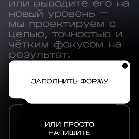
и
л
и
в
ы
в
о
д
и
т
е
е
г
о
н
а
н
о
в
ы
й
у
р
о
в
е
н
ь
—
м
ы
п
р
о
е
к
т
и
р
у
е
м
с
ц
е
л
ь
ю
,
т
о
ч
н
о
с
т
ь
ю
и
ч
ё
т
к
и
м
ф
о
к
у
с
о
м
н
а
р
е
з
у
л
ь
т
а
т
.
ЗАПОЛНИТЬ ФОРМУ
ИЛИ ПРОСТО
НАПИШИТЕ