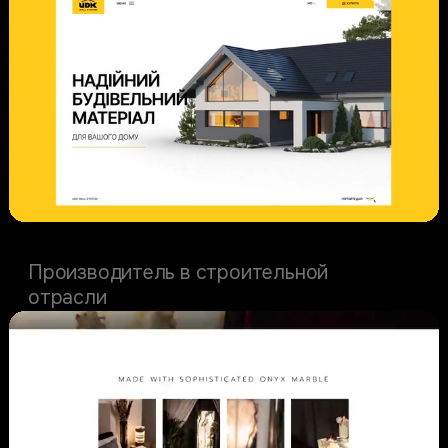
UDK wall system
Производитель в строительной
отрасли