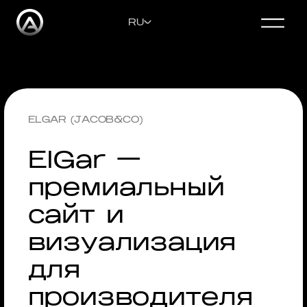
RU
СВЯЗАТЬСЯ
ENGLISH
ELGAR (JACOB&CO)
DEUTSCH
ElGar —
премиальный
РУССКИЙ
сайт и
УКРАЇНСЬКА
визуализация
для
производителя