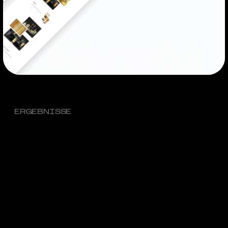
ERGEBNISSE
Wir haben eine Premium-Marke, Corporate Identity
und Website für OnyxArt geschaffen. Unsere
Arbeit umfasste ein vollständiges Identity-Design
für Möbel- und Dekor-Marken. Wir entwickelten
Premium-Content und stärkten die Position des
Unternehmens im Luxussegment.