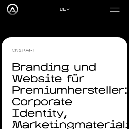
DE
KONTAKT
ENGLISH
ONYXART
DEUTSCH
Branding und
Website für
РУССКИЙ
Premiumhersteller:
УКРАЇНСЬКА
Corporate
Identity,
Marketingmaterial